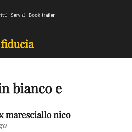
itti
Servizi
Book trailer
 fiducia
in bianco e
ex maresciallo nico
go