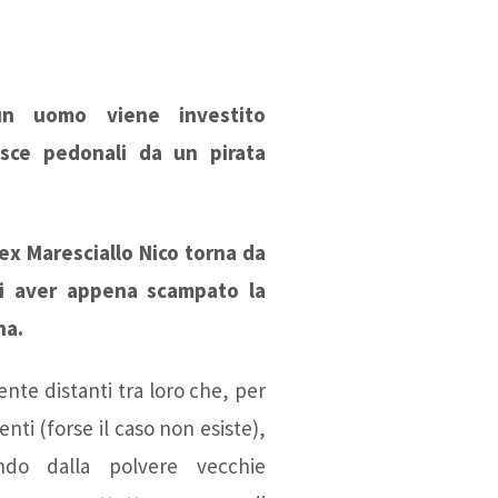
 un uomo viene investito
isce pedonali da un pirata
ex Maresciallo Nico torna da
i aver appena scampato la
na.
te distanti tra loro che, per
enti (forse il caso non esiste),
ando dalla polvere vecchie