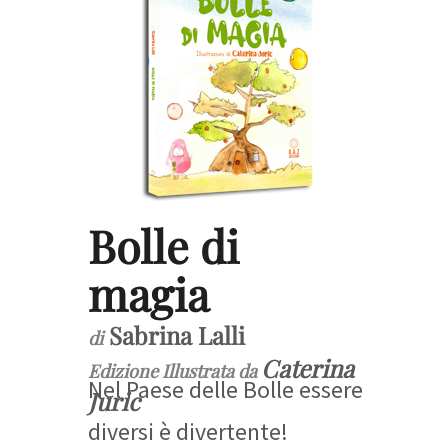
Bolle di
magia
Sabrina Lalli
di
Caterina
Edizione Illustrata da
Nel Paese delle Bolle essere
Juric
diversi è divertente!